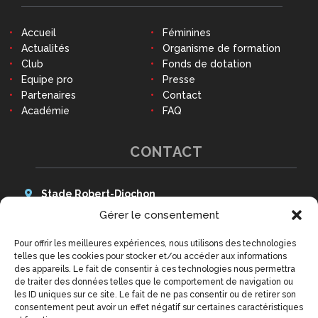
Accueil
Féminines
Actualités
Organisme de formation
Club
Fonds de dotation
Equipe pro
Presse
Partenaires
Contact
Académie
FAQ
CONTACT
Stade Robert-Diochon
48 Avenue des Canadiens
Gérer le consentement
76140 Le Petit-Quevilly
Pour offrir les meilleures expériences, nous utilisons des technologies
Tél : 02 79 02 77 20
telles que les cookies pour stocker et/ou accéder aux informations
9h - 12h30 et 14h - 18h
des appareils. Le fait de consentir à ces technologies nous permettra
(hors week-ends et jours fériés)
de traiter des données telles que le comportement de navigation ou
contact@qrm.fr
les ID uniques sur ce site. Le fait de ne pas consentir ou de retirer son
consentement peut avoir un effet négatif sur certaines caractéristiques