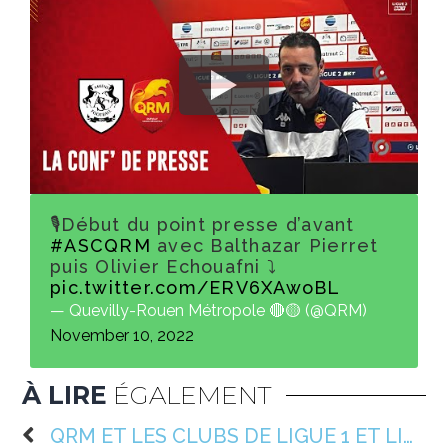
🎙️Début du point presse d’avant
#ASCQRM
avec Balthazar Pierret
puis Olivier Echouafni ⤵️
pic.twitter.com/ERV6XAwoBL
— Quevilly-Rouen Métropole 🔴🟡 (@QRM)
November 10, 2022
À LIRE
ÉGALEMENT
QRM ET LES CLUBS DE LIGUE 1 ET LIGUE 2 SE MOBILISENT EN FAVEUR DU BLEUET DE FRANCE