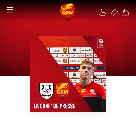
Académie
Féminines
Organisme de formation
RSE
Contact
FAQ