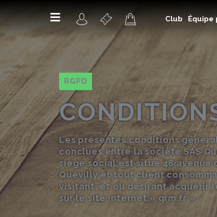
Club
Équipe 
RGPD
CONDITION
Les présentes conditions général
conclues entre la société SAS Qu
siège social est situé 48 avenue
Quevilly et tout client consomma
visitant, et ou désirant acquérir 
sur le site internet « qrm.fr »