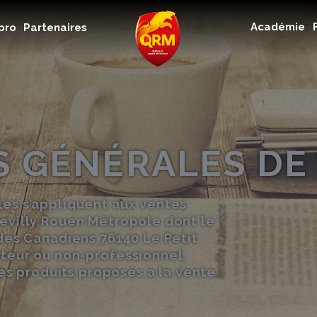
Académie
Académie
pro
Partenaires
Féminines
Organisme de formation
RSE
Contact
FAQ
S GÉNÉRALES DE
es s’appliquent aux ventes
evilly Rouen Métropole dont le
 des Canadiens 76140 Le Petit
teur ou non-professionnel,
les produits proposés à la vente