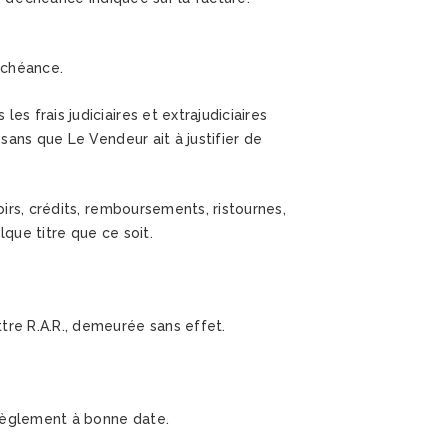
échéance.
 frais judiciaires et extrajudiciaires
sans que Le Vendeur ait à justifier de
irs, crédits, remboursements, ristournes,
que titre que ce soit.
re R.A.R., demeurée sans effet.
règlement à bonne date.