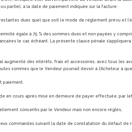
 partiel, à la date de paiement indiquée sur la facture :
estantes dues quel que soit le mode de règlement prévu et l’
emnité égale à 75 % des sommes dues et non payées y compris les
ncaires le cas échéant. La présente clause pénale s’appliquera 
 augmenté des intérêts, frais et accessoires, avec tous les avo
outes sommes que le Vendeur pourrait devoir à l’Acheteur à quel
et paiement.
de en cours après mise en demeure de payer effectuée, par lett
tuellement consentis par le Vendeur mais non encore réglés,
 deux commandes suivant la date de constatation du défaut de 