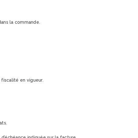
 dans la commande.
fiscalité en vigueur.
ats.
e d’échéance indiquée sur la facture.