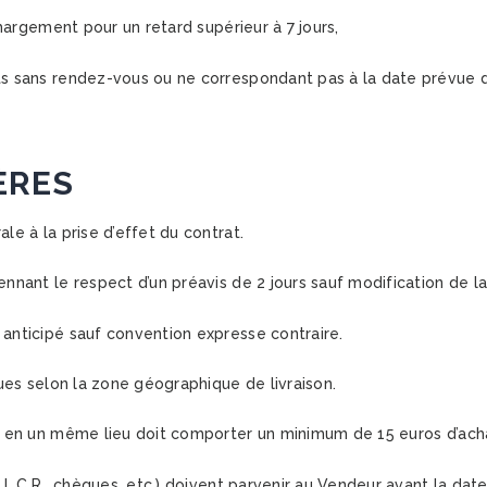
hargement pour un retard supérieur à 7 jours,
s sans rendez-vous ou ne correspondant pas à la date prévue
ÈRES
le à la prise d’effet du contrat.
ant le respect d’un préavis de 2 jours sauf modification de la 
nticipé sauf convention expresse contraire.
ues selon la zone géographique de livraison.
 en un même lieu doit comporter un minimum de 15 euros d’ach
, L.C.R., chèques, etc.) doivent parvenir au Vendeur avant la dat