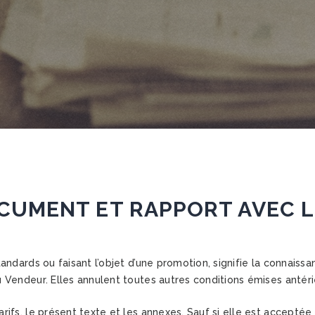
CUMENT ET RAPPORT AVEC L
ndards ou faisant l’objet d’une promotion, signifie la connaissan
 Vendeur. Elles annulent toutes autres conditions émises antér
ifs, le présent texte et les annexes. Sauf si elle est acceptée