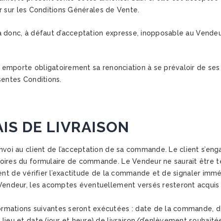
r sur les Conditions Générales de Vente.
a donc, à défaut d’acceptation expresse, inopposable au Vendeu
 emporte obligatoirement sa renonciation à se prévaloir de ses
sentes Conditions.
IS DE LIVRAISON
nvoi au client de l’acceptation de sa commande. Le client s’eng
oires du formulaire de commande. Le Vendeur ne saurait être 
client de vérifier l’exactitude de la commande et de signaler imm
 Vendeur, les acomptes éventuellement versés resteront acquis
mations suivantes seront exécutées : date de la commande, desc
lieu et date (jour et heure) de livraison/d’enlèvement souhait