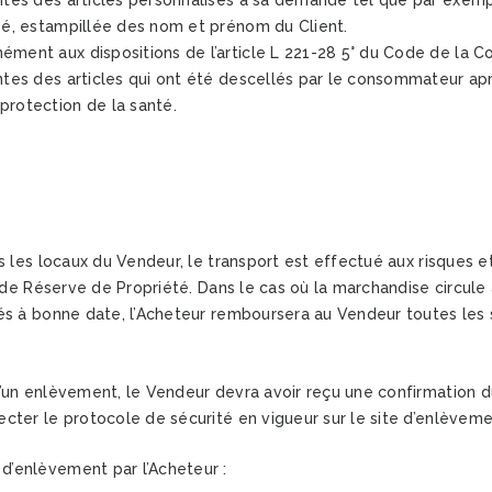
entes des articles personnalisés à sa demande tel que par exemp
isé, estampillée des nom et prénom du Client.
ément aux dispositions de l’article L 221-28 5° du Code de la C
ntes des articles qui ont été descellés par le consommateur apr
protection de la santé.
s les locaux du Vendeur, le transport est effectué aux risques e
use de Réserve de Propriété. Dans le cas où la marchandise cir
nés à bonne date, l’Acheteur remboursera au Vendeur toutes les
’un enlèvement, le Vendeur devra avoir reçu une confirmation d
cter le protocole de sécurité en vigueur sur le site d’enlèveme
’enlèvement par l’Acheteur :