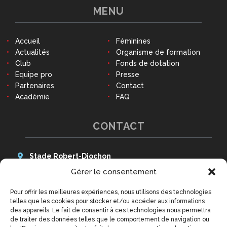
MENU
Accueil
Féminines
Actualités
Organisme de formation
Club
Fonds de dotation
Equipe pro
Presse
Partenaires
Contact
Académie
FAQ
CONTACT
Stade Robert-Diochon
48 Avenue des Canadiens
Gérer le consentement
76140 Le Petit-Quevilly
Pour offrir les meilleures expériences, nous utilisons des technologies
Tél : 02 79 02 77 20
telles que les cookies pour stocker et/ou accéder aux informations
9h - 12h30 et 14h - 18h
des appareils. Le fait de consentir à ces technologies nous permettra
(hors week-ends et jours fériés)
de traiter des données telles que le comportement de navigation ou
contact@qrm.fr