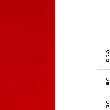
Q
P
D
C
B
Q
P