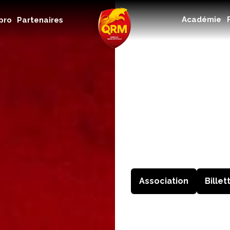
Académie
Académie
pro
Partenaires
Féminines
Organisme de formation
RSE
Contact
FAQ
Association
Billet