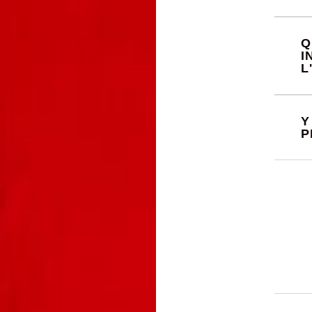
Q
I
L
Y
P