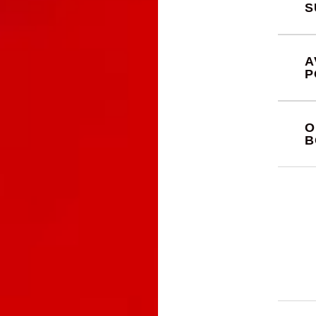
S
A
P
O
B