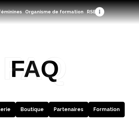
Féminines
Organisme de formation
RSE
FAQ
FAQ
terie
Boutique
Partenaires
Formation