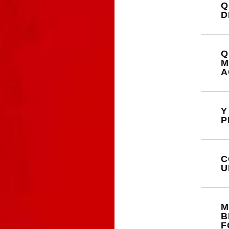
Q
D
Q
M
A
Y
P
C
U
M
B
F