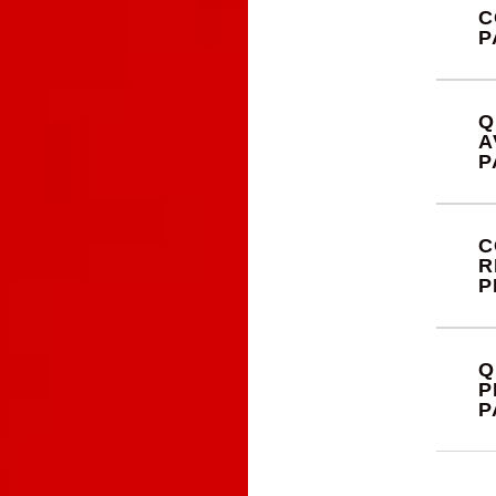
C
P
Q
A
P
C
R
P
Q
P
P