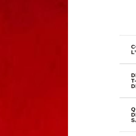
C
L
D
T
D
Q
D
S