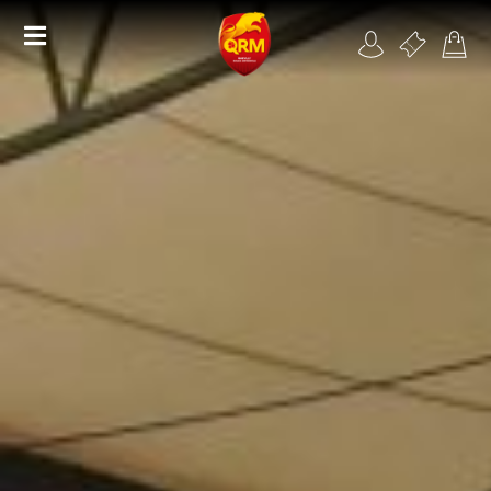
Académie
Féminines
Organisme de formation
RSE
Contact
FAQ