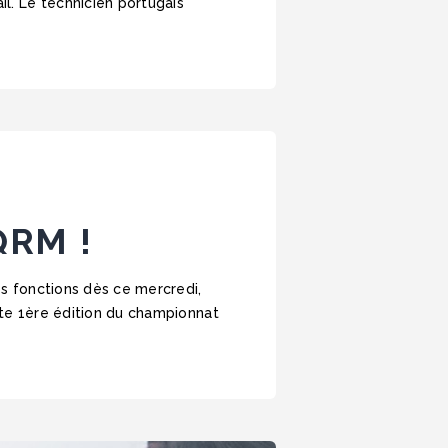
il. Le technicien portugais
QRM !
es fonctions dès ce mercredi,
tte 1ère édition du championnat