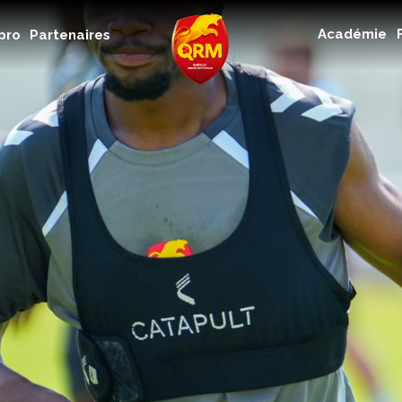
Académie
Académie
pro
Partenaires
Féminines
Organisme de formation
RSE
Contact
FAQ