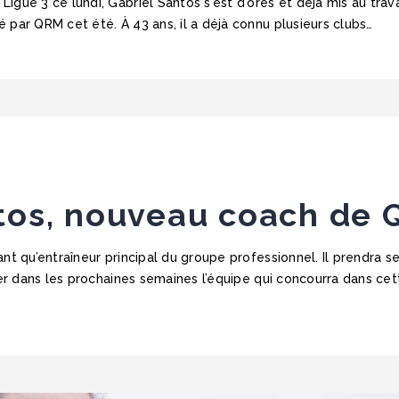
gue 3 ce lundi, Gabriel Santos s'est d'ores et déjà mis au trava
 par QRM cet été. À 43 ans, il a déjà connu plusieurs clubs…
tos, nouveau coach de 
nt qu’entraîneur principal du groupe professionnel. Il prendra s
iser dans les prochaines semaines l’équipe qui concourra dans ce