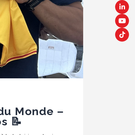
 du Monde –
s 📝