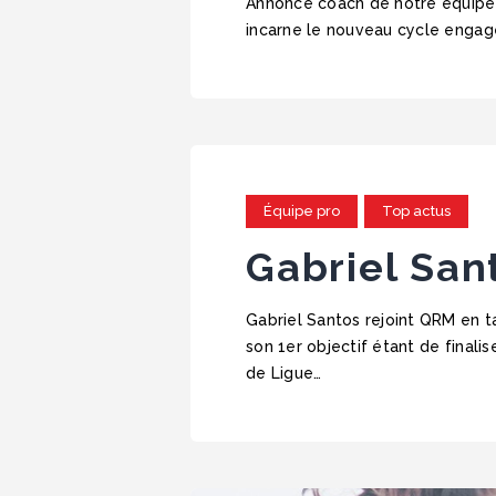
Annoncé coach de notre équipe Li
incarne le nouveau cycle engagé
Équipe pro
Top actus
Gabriel San
Gabriel Santos rejoint QRM en ta
son 1er objectif étant de final
de Ligue…