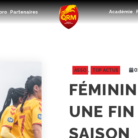
Académie
Académie
pro
Partenaires
Féminines
Organisme de formation
RSE
Contact
FAQ
0
ASSO
,
TOP ACTUS
FÉMININ
UNE FIN
SAISON