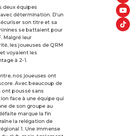
es deux équipes
 avec détermination. D’un
écuriser son titre et sa
minines se battaient pour
. Malgré leur
rité, les joueuses de QRM
et voyaient les
tage à 2-1.
ntre, nos joueuses ont
 score. Avec beaucoup de
s ont poussé sans
ation face à une équipe qui
onne de son groupe au
 défaite marque la fin
traîne la relégation de
Régional 1. Une immense