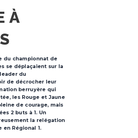
E À
S
ée du championnat de
s se déplaçaient sur la
(leader du
ir de décrocher leur
mation berruyère qui
ntée, les Rouge et Jaune
pleine de courage, mais
ées 2 buts à 1. Un
reusement la relégation
 en Régional 1.