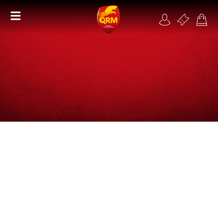
Académie
Féminines
Organisme de formation
RSE
Contact
FAQ