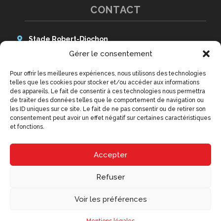
CONTACT
Stade Robert-Diochon
48 Avenue des Canadiens
Gérer le consentement
76140 Le Petit-Quevilly
Pour offrir les meilleures expériences, nous utilisons des technologies
Tél : 02 79 02 77 20
telles que les cookies pour stocker et/ou accéder aux informations
9h - 12h30 et 14h - 18h
des appareils. Le fait de consentir à ces technologies nous permettra
(hors week-ends et jours fériés)
de traiter des données telles que le comportement de navigation ou
contact@qrm.fr
les ID uniques sur ce site. Le fait de ne pas consentir ou de retirer son
consentement peut avoir un effet négatif sur certaines caractéristiques
et fonctions.
Accepter
Refuser
Voir les préférences
Copyright © 2026 – QRM – Création
Océan Communication
–
Mentions