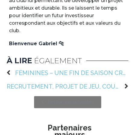
au club lui permettant de développer un projet
ambitieux et durable. Ils se laissent le temps
pour identifier un futur investisseur
correspondant aux objectifs et aux valeurs du
club.
Bienvenue Gabriel 🐆
À LIRE
ÉGALEMENT
FÉMININES – UNE FIN DE SAISON CRUELLE À BOURGES
RECRUTEMENT, PROJET DE JEU, COUPE DU MONDE – LES PREMIERS MOTS DE GABRIEL SANTOS 📝
Retour aux actualités
Partenaires
majeurs