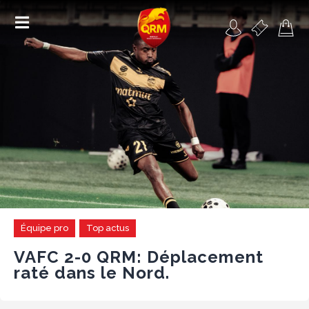
Académie
Féminines
Organisme de formation
RSE
Contact
Équipe pro
Top actus
FAQ
VAFC 2-0 QRM: Déplacement
raté dans le Nord.