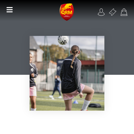
Académie
Féminines
Organisme de formation
RSE
Contact
FAQ