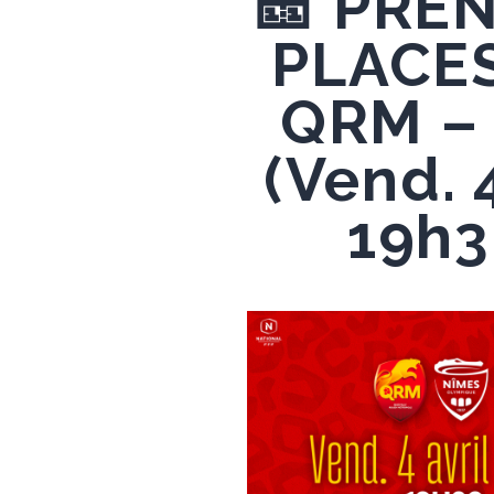
🎫 PRE
PLACE
QRM –
(Vend. 4
19h3