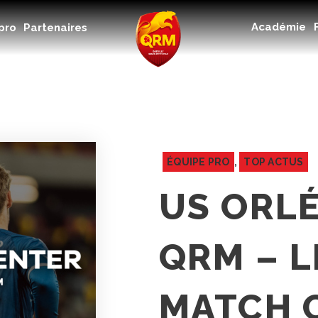
Académie
Académie
pro
Partenaires
Féminines
Organisme de formation
RSE
Contact
FAQ
ÉQUIPE PRO
,
TOP ACTUS
US ORLÉ
QRM – L
MATCH 