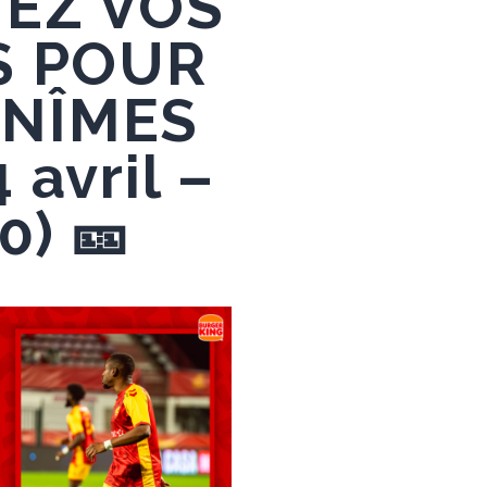
NEZ VOS
S POUR
 NÎMES
 avril –
0) 🎫