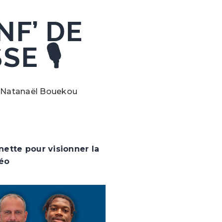
NF’ DE
E 🎙️
t Natanaël Bouekou
nette pour visionner la
éo