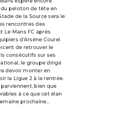
rléans espère encore
 du peloton de tête en
 Stade de la Source sera le
es rencontres des
ont Le Mans FC après
quipiers d’Arsène Courel
rcent de retrouver le
uls consécutifs sur ses
ational, le groupe dirigé
va devoir monter en
ir la Ligue 2 à la rentrée.
y parviennent, bien que
rables à ce que cet élan
 semaine prochaine…