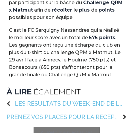
par participant sur la bâche du
Challenge QRM
x Matmut
afin de
récolter
le
plus
de
points
possibles pour son équipe.
C’est le FC Serquigny Nassandres qui a réalisé
le meilleur score avec un total de
575 points
.
Les gagnants ont reçu une écharpe du club en
plus du t-shirt du challenge QRM x Matmut. Le
29 avril face à Annecy, le Houlme (750 pts) et
Bonsecours (650 pts) s’affronteront pour la
grande finale du Challenge QRM x Matmut.
À LIRE
ÉGALEMENT
LES RÉSULTATS DU WEEK-END DE L’ASSOCIATION (S14)
PRENEZ VOS PLACES POUR LA RÉCEPTION DU DIJON FCO LE 15 AVRIL (J31)
Retour aux actualités