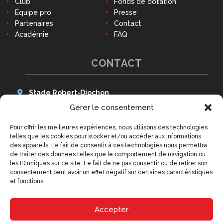
Club
Fonds de dotation
Equipe pro
Presse
Partenaires
Contact
Académie
FAQ
CONTACT
Stade Robert-Diochon
48 Avenue des Canadiens
Gérer le consentement
76140 Le Petit-Quevilly
Pour offrir les meilleures expériences, nous utilisons des technologies
Tél : 02 79 02 77 20
telles que les cookies pour stocker et/ou accéder aux informations
9h - 12h30 et 14h - 18h
des appareils. Le fait de consentir à ces technologies nous permettra
(hors week-ends et jours fériés)
de traiter des données telles que le comportement de navigation ou
contact@qrm.fr
les ID uniques sur ce site. Le fait de ne pas consentir ou de retirer son
consentement peut avoir un effet négatif sur certaines caractéristiques
et fonctions.
Accepter