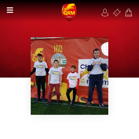
Académie
Féminines
Organisme de formation
RSE
Contact
FAQ