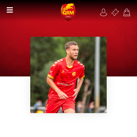
Académie
Féminines
Organisme de formation
RSE
Contact
FAQ