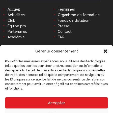
Accueil
Féminines
Actualités
Organisme de formation
Club
Fonds de dotation
Equipe pro
Presse
Partenaires
Contact
Académie
FAQ
CONTACT
Gérer le consentement
Pour offrir les meilleures expériences, nous utilisons des technologies
telles que les cookies pour stocker et/ou accéder aux informations
Stade Robert-Diochon
des appareils. Le fait de consentir à ces technologies nous permettra
48 Avenue des Canadiens
de traiter des données telles que le comportement de navigation ou
76140 Le Petit-Quevilly
les ID uniques sur ce site. Le fait de ne pas consentir ou de retirer son
consentement peut avoir un effet négatif sur certaines caractéristiques
Tél : 02 79 02 77 20
et fonctions.
9h - 12h30 et 14h - 18h
(hors week-ends et jours fériés)
contact@qrm.fr
Accepter