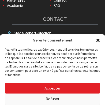
Partenaires
Contact
Académie
FAQ
CONTACT
Stade Robert-Diochon
48 Avenue des Canadiens
Gérer le consentement
76140 Le Petit-Quevilly
Pour offrir les meilleures expériences, nous utilisons des technologies
Tél : 02 79 02 77 20
telles que les cookies pour stocker et/ou accéder aux informations
9h - 12h30 et 14h - 18h
des appareils. Le fait de consentir à ces technologies nous permettra
(hors week-ends et jours fériés)
de traiter des données telles que le comportement de navigation ou
contact@qrm.fr
les ID uniques sur ce site. Le fait de ne pas consentir ou de retirer son
consentement peut avoir un effet négatif sur certaines caractéristiques
et fonctions.
Accepter
Refuser