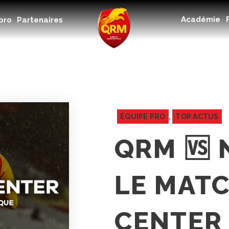
Académie
Académie
pro
Partenaires
Féminines
Organisme de formation
RSE
Contact
FAQ
ÉQUIPE PRO
,
TOP ACTUS
QRM 🆚 
LE MAT
CENTER