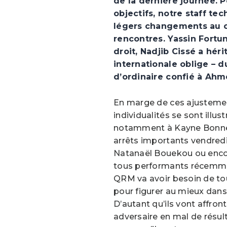
de la dernière journée. P
objectifs, notre staff te
légers changements au c
rencontres. Yassin Fortu
droit, Nadjib Cissé a hér
internationale oblige – d
d’ordinaire confié à Ahme
En marge de ces ajustemen
individualités se sont illu
notamment à Kayne Bonnev
arrêts importants vendredi
Natanaël Bouekou ou enc
tous performants récemmen
QRM va avoir besoin de tou
pour figurer au mieux dan
D’autant qu’ils vont affron
adversaire en mal de résult