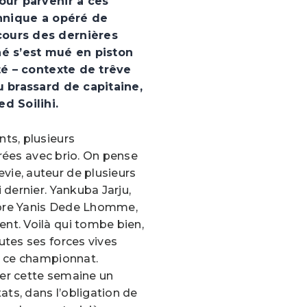
our parvenir à ces
chnique a opéré de
ours des dernières
né s’est mué en piston
ité – contexte de trêve
u brassard de capitaine,
d Soilihi.
ts, plusieurs
strées avec brio. On pense
ie, auteur de plusieurs
 dernier. Yankuba Jarju,
ore Yanis Dede Lhomme,
t. Voilà qui tombe bien,
tes ses forces vives
s ce championnat.
ter cette semaine un
ats, dans l’obligation de