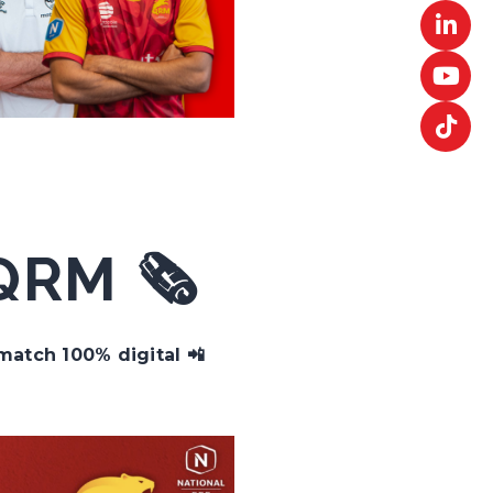
RM 🗞️
atch 100% digital 📲