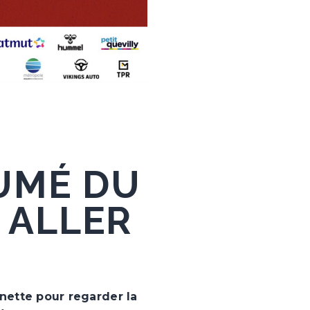
UMÉ DU
 ALLER
gnette pour regarder la