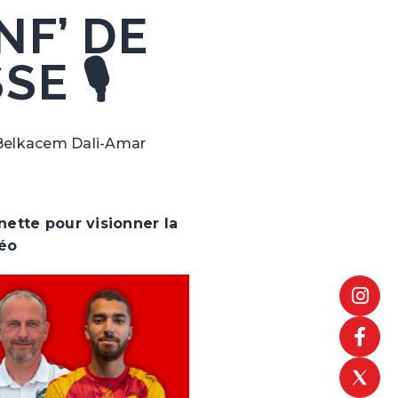
NF’ DE
E 🎙️
 Belkacem Dali-Amar
nette pour visionner la
éo