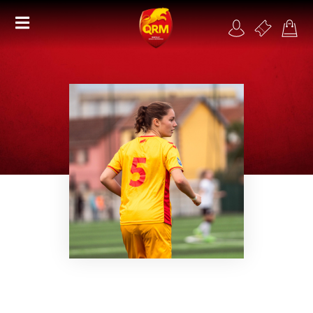
Académie
Féminines
Organisme de formation
RSE
Contact
FAQ