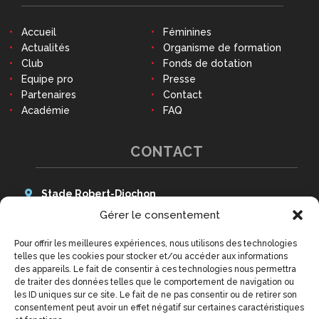
Accueil
Féminines
Actualités
Organisme de formation
Club
Fonds de dotation
Equipe pro
Presse
Partenaires
Contact
Académie
FAQ
CONTACT
Stade Robert-Diochon
48 Avenue des Canadiens
Gérer le consentement
76140 Le Petit-Quevilly
Pour offrir les meilleures expériences, nous utilisons des technologies
Tél : 02 79 02 77 20
telles que les cookies pour stocker et/ou accéder aux informations
9h - 12h30 et 14h - 18h
des appareils. Le fait de consentir à ces technologies nous permettra
(hors week-ends et jours fériés)
de traiter des données telles que le comportement de navigation ou
contact@qrm.fr
les ID uniques sur ce site. Le fait de ne pas consentir ou de retirer son
consentement peut avoir un effet négatif sur certaines caractéristiques