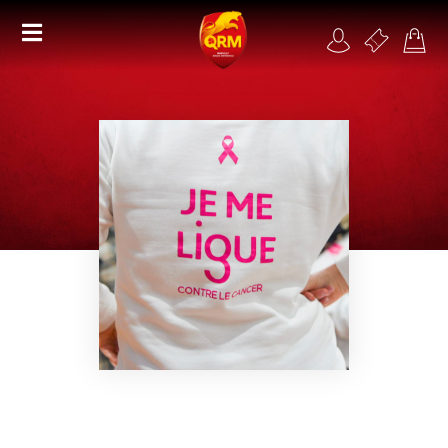
Académie
Féminines
Organisme de formation
RSE
Contact
FAQ