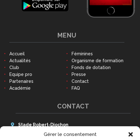
MENU
Accueil
Féminines
Actualités
Organisme de formation
Club
Fonds de dotation
Equipe pro
Presse
Partenaires
Contact
Académie
FAQ
CONTACT
Stade Robert-Diochon
48 Avenue des Canadiens
Gérer le consentement
76140 Le Petit-Quevilly