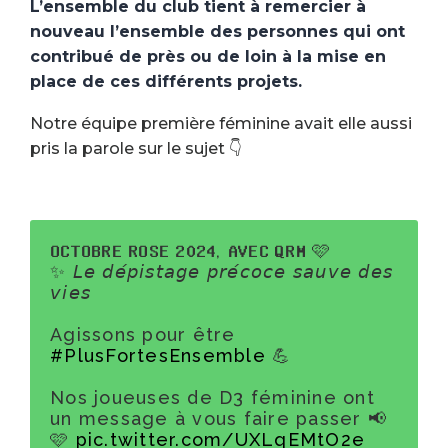
L’ensemble du club tient à remercier à
nouveau l’ensemble des personnes qui ont
contribué de près ou de loin à la mise en
place de ces différents projets.
Notre équipe première féminine avait elle aussi
pris la parole sur le sujet 👇
𝐎𝐂𝐓𝐎𝐁𝐑𝐄 𝐑𝐎𝐒𝐄 𝟐𝟎𝟐𝟒, 𝐀𝐕𝐄𝐂 𝐐𝐑𝐌 🩷
✨ 𝘓𝘦 𝘥𝘦́𝘱𝘪𝘴𝘵𝘢𝘨𝘦 𝘱𝘳𝘦́𝘤𝘰𝘤𝘦 𝘴𝘢𝘶𝘷𝘦 𝘥𝘦𝘴
𝘷𝘪𝘦𝘴
Agissons pour être
#PlusFortesEnsemble
💪
Nos joueuses de D3 féminine ont
un message à vous faire passer 📢
🩷
pic.twitter.com/UXLqEMtO2e