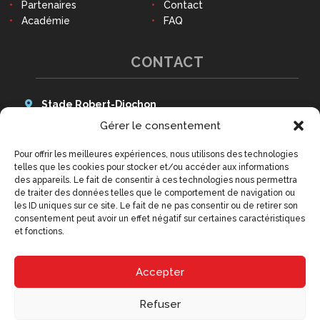
Partenaires
Contact
Académie
FAQ
CONTACT
Stade Robert-Diochon
48 Avenue des Canadiens
Gérer le consentement
76140 Le Petit-Quevilly
Pour offrir les meilleures expériences, nous utilisons des technologies
Tél : 02 79 02 77 20
telles que les cookies pour stocker et/ou accéder aux informations
9h - 12h30 et 14h - 18h
des appareils. Le fait de consentir à ces technologies nous permettra
(hors week-ends et jours fériés)
de traiter des données telles que le comportement de navigation ou
contact@qrm.fr
les ID uniques sur ce site. Le fait de ne pas consentir ou de retirer son
consentement peut avoir un effet négatif sur certaines caractéristiques
et fonctions.
Accepter
Refuser