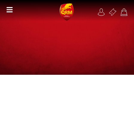
Académie
Féminines
Organisme de formation
RSE
Contact
FAQ