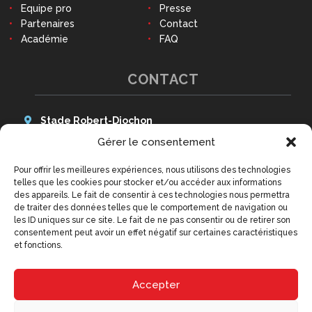
Equipe pro
Presse
Partenaires
Contact
Académie
FAQ
CONTACT
Stade Robert-Diochon
48 Avenue des Canadiens
Gérer le consentement
76140 Le Petit-Quevilly
Pour offrir les meilleures expériences, nous utilisons des technologies
Tél : 02 79 02 77 20
telles que les cookies pour stocker et/ou accéder aux informations
9h - 12h30 et 14h - 18h
des appareils. Le fait de consentir à ces technologies nous permettra
(hors week-ends et jours fériés)
de traiter des données telles que le comportement de navigation ou
contact@qrm.fr
les ID uniques sur ce site. Le fait de ne pas consentir ou de retirer son
consentement peut avoir un effet négatif sur certaines caractéristiques
et fonctions.
Accepter