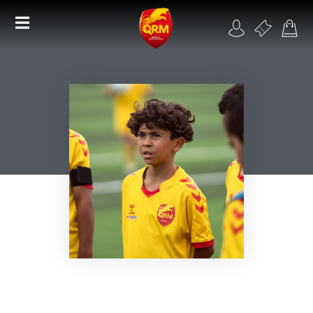
Académie
Féminines
Organisme de formation
RSE
Contact
FAQ