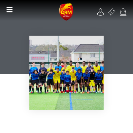
Académie
Féminines
Organisme de formation
RSE
Contact
FAQ