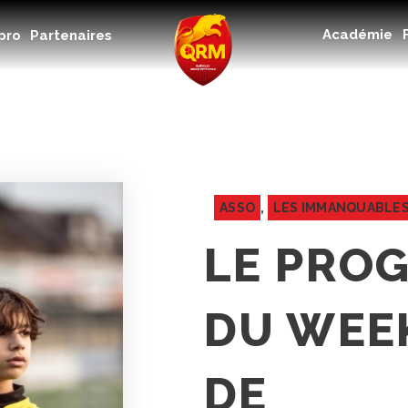
Académie
Académie
pro
Partenaires
Féminines
Organisme de formation
RSE
Contact
FAQ
ASSO
,
LES IMMANQUABLE
LE PRO
DU WEE
DE