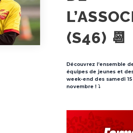
L’ASSOC
(S46) 📆
Découvrez l’ensemble d
équipes de jeunes et de
week-end des samedi 15
novembre !
⤵️