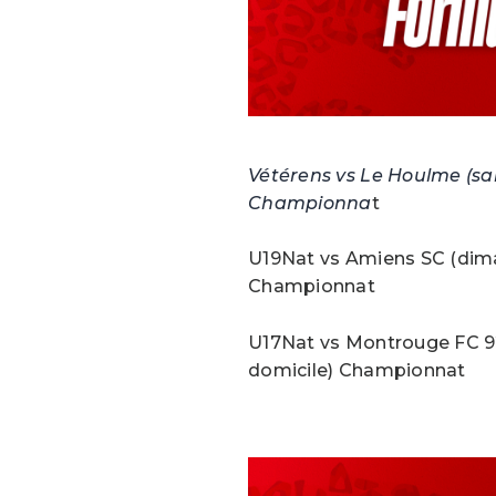
Vétérens vs Le Houlme (sa
Championna
t
U19Nat vs Amiens SC (dima
Championnat
U17Nat vs Montrouge FC 9
domicile) Championnat