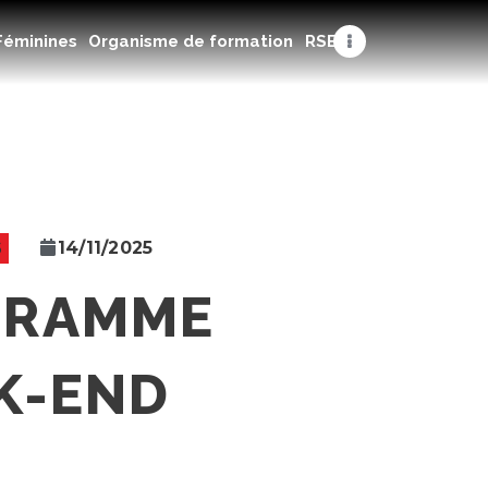
Féminines
Organisme de formation
RSE
14/11/2025
S
GRAMME
K-END