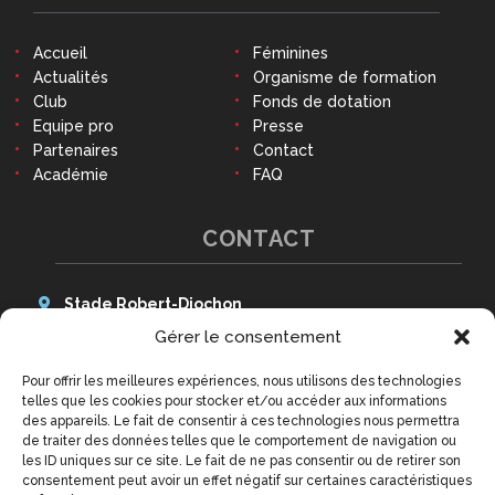
Accueil
Féminines
Actualités
Organisme de formation
Club
Fonds de dotation
Equipe pro
Presse
Partenaires
Contact
Académie
FAQ
CONTACT
Stade Robert-Diochon
48 Avenue des Canadiens
Gérer le consentement
76140 Le Petit-Quevilly
Pour offrir les meilleures expériences, nous utilisons des technologies
Tél : 02 79 02 77 20
telles que les cookies pour stocker et/ou accéder aux informations
9h - 12h30 et 14h - 18h
des appareils. Le fait de consentir à ces technologies nous permettra
(hors week-ends et jours fériés)
de traiter des données telles que le comportement de navigation ou
contact@qrm.fr
les ID uniques sur ce site. Le fait de ne pas consentir ou de retirer son
consentement peut avoir un effet négatif sur certaines caractéristiques