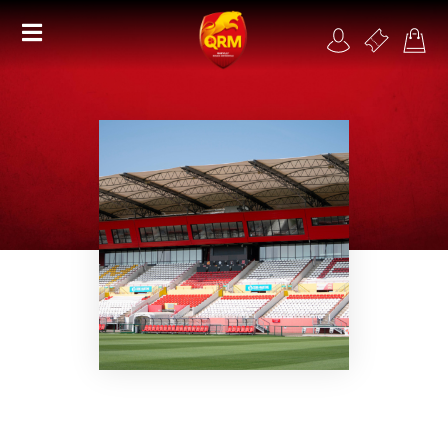
Académie
Féminines
Organisme de formation
RSE
Contact
FAQ