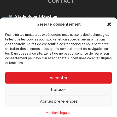
CONTACT
Stade Robert-Diochon
48 Avenue des Canadiens
Gérer le consentement
76140 Le Petit-Quevilly
Pour offrir les meilleures expériences, nous utilisons des technologies
Tél : 02 79 02 77 20
telles que les cookies pour stocker et/ou accéder aux informations
9h - 12h30 et 14h - 18h
des appareils. Le fait de consentir à ces technologies nous permettra
(hors week-ends et jours fériés)
de traiter des données telles que le comportement de navigation ou
contact@qrm.fr
les ID uniques sur ce site. Le fait de ne pas consentir ou de retirer son
consentement peut avoir un effet négatif sur certaines caractéristiques
et fonctions.
Accepter
Refuser
Voir les préférences
Copyright © 2026 – QRM – Création
Océan Communication
–
Mentions
Mentions légales
légales
–
Conditions générales de vente