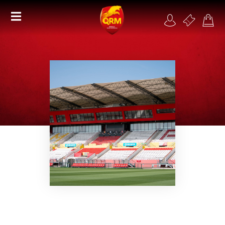
Académie
Féminines
Organisme de formation
RSE
Contact
FAQ