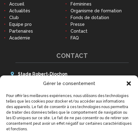
Accueil
Féminines
Actualités
Organisme de formation
Club
Fonds de dotation
Equipe pro
Presse
Partenaires
Contact
Académie
FAQ
CONTACT
Stade Robert-Diochon
48 Avenue des Canadiens
Gérer le consentement
76140 Le Petit-Quevilly
Pour offrir les meilleures expériences, nous utilisons des technologies
Tél : 02 79 02 77 20
telles que les cookies pour stocker et/ou accéder aux informations
9h - 12h30 et 14h - 18h
des appareils. Le fait de consentir à ces technologies nous permettra
(hors week-ends et jours fériés)
de traiter des données telles que le comportement de navigation ou
contact@qrm.fr
les ID uniques sur ce site. Le fait de ne pas consentir ou de retirer son
consentement peut avoir un effet négatif sur certaines caractéristiques
et fonctions.