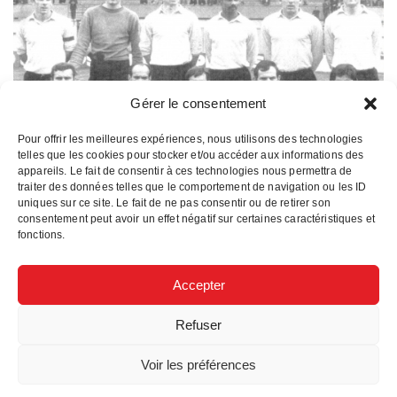
Gérer le consentement
Pour offrir les meilleures expériences, nous utilisons des technologies
telles que les cookies pour stocker et/ou accéder aux informations des
appareils. Le fait de consentir à ces technologies nous permettra de
traiter des données telles que le comportement de navigation ou les ID
uniques sur ce site. Le fait de ne pas consentir ou de retirer son
consentement peut avoir un effet négatif sur certaines caractéristiques et
En 1971-1972,
le second exercice en Division 2
est
fonctions.
beaucoup moins bon que le précédent et le club
termine 12e sur seize. Les dirigeants décident de
Accepter
mettre fin à l’aventure de la Division 2 estimant que
les moyens financiers ne sont plus suffisants
Refuser
pour, notamment, faire installer dans le stade le
système d’éclairage obligatoire pour les compétitions
en nocturne. Ils estiment aussi que les déplacements
Voir les préférences
sont trop longs pour des joueurs amateurs et le club