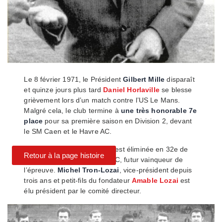
Le 8 février 1971, le Président
Gilbert Mille
disparaît
et quinze jours plus tard
Daniel Horlaville
se blesse
grièvement lors d’un match contre l’US Le Mans.
Malgré cela, le club termine à
une très honorable 7e
place
pour sa première saison en Division 2, devant
le SM Caen et le Havre AC.
En Coupe de France, l’USQ est éliminée en 32e de
Retour à la page histoire
finale par le Stade rennais FC, futur vainqueur de
l’épreuve.
Michel Tron-Lozai
, vice-président depuis
trois ans et petit-fils du fondateur
Amable Lozai
est
élu président par le comité directeur.