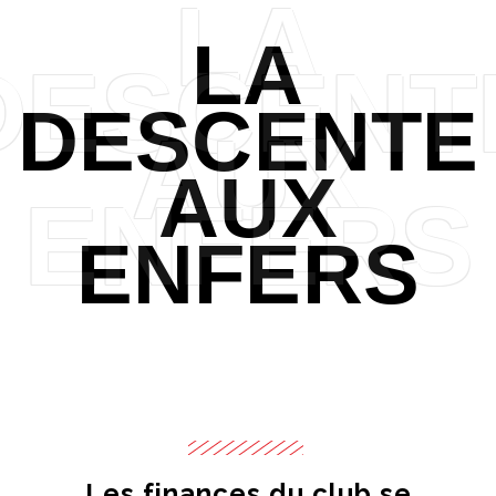
LA
LA
DESCENT
DESCENTE
AUX
AUX
ENFERS
ENFERS
Les finances du club se