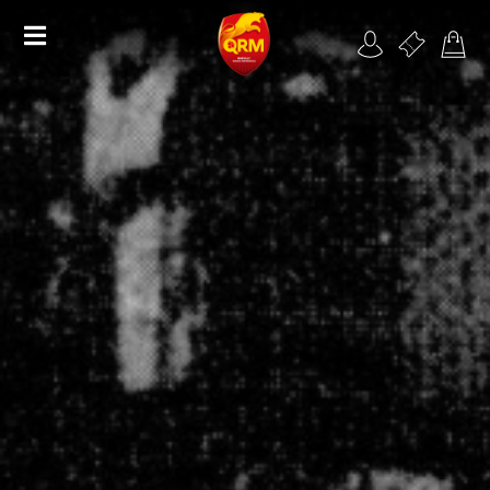
Académie
Féminines
Organisme de formation
RSE
Contact
FAQ