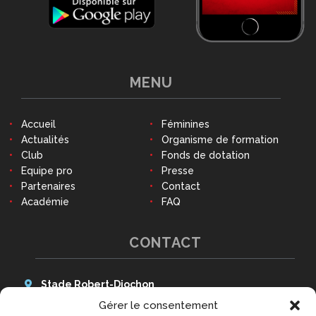
MENU
Accueil
Féminines
Actualités
Organisme de formation
Club
Fonds de dotation
Equipe pro
Presse
Partenaires
Contact
Académie
FAQ
CONTACT
Stade Robert-Diochon
48 Avenue des Canadiens
Gérer le consentement
76140 Le Petit-Quevilly