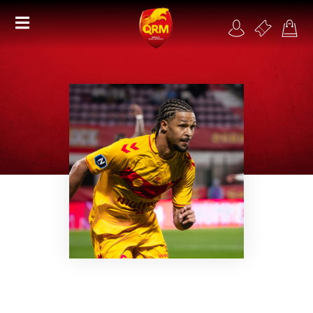
Académie
Féminines
Organisme de formation
RSE
Contact
FAQ