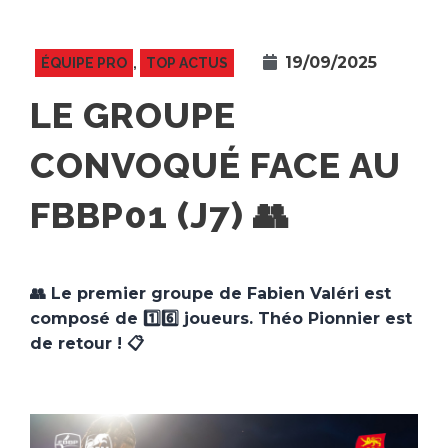
19/09/2025
ÉQUIPE PRO
,
TOP ACTUS
LE GROUPE
CONVOQUÉ FACE AU
FBBP01 (J7) 👥
👥 Le premier groupe de Fabien Valéri est
composé de 1️⃣6️⃣ joueurs. Théo Pionnier est
de retour ! 📋