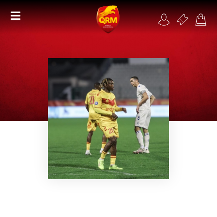
Académie
Féminines
Organisme de formation
RSE
Contact
FAQ