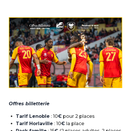
Offres billetterie
Tarif Lenoble
: 10
€
pour 2 places
Tarif Horlaville
: 10
€
la place
Pack famille
: 15
€
(2 places adultes, 2 places