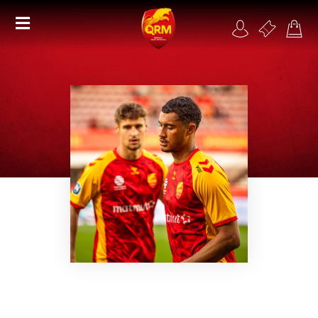
Académie
Féminines
Organisme de formation
RSE
Contact
FAQ