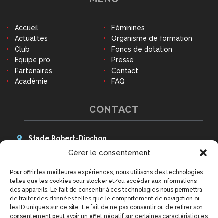
Accueil
Féminines
Actualités
Organisme de formation
Club
Fonds de dotation
Equipe pro
Presse
Partenaires
Contact
Académie
FAQ
CONTACT
Stade Robert-Diochon
48 Avenue des Canadiens
Gérer le consentement
76140 Le Petit-Quevilly
Pour offrir les meilleures expériences, nous utilisons des technologies
Tél : 02 79 02 77 20
telles que les cookies pour stocker et/ou accéder aux informations
9h - 12h30 et 14h - 18h
des appareils. Le fait de consentir à ces technologies nous permettra
(hors week-ends et jours fériés)
de traiter des données telles que le comportement de navigation ou
contact@qrm.fr
les ID uniques sur ce site. Le fait de ne pas consentir ou de retirer son
consentement peut avoir un effet négatif sur certaines caractéristiques