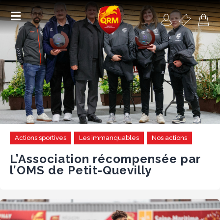
Académie
Féminines
Organisme de formation
RSE
Actions sportives
Les immanquables
Nos actions
Contact
L’Association récompensée par
l’OMS de Petit-Quevilly
FAQ