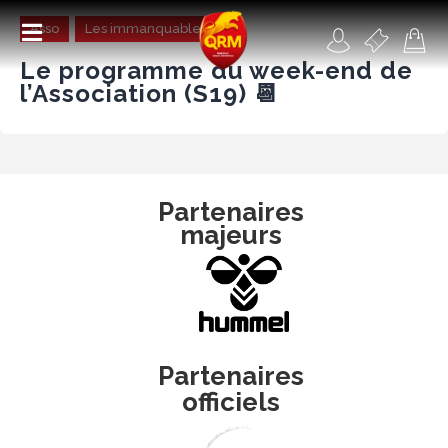
Asso
Les immanquables
Le programme du week-end de
l’Association (S19) 📆
Académie
Féminines
Partenaires
majeurs
Organisme de formation
RSE
Contact
FAQ
Partenaires
officiels