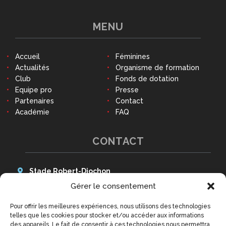
MENU
Accueil
Féminines
Actualités
Organisme de formation
Club
Fonds de dotation
Equipe pro
Presse
Partenaires
Contact
Académie
FAQ
CONTACT
Stade Robert-Diochon
48 Avenue des Canadiens
Gérer le consentement
76140 Le Petit-Quevilly
Pour offrir les meilleures expériences, nous utilisons des technologies
Tél : 02 79 02 77 20
telles que les cookies pour stocker et/ou accéder aux informations
9h - 12h30 et 14h - 18h
des appareils. Le fait de consentir à ces technologies nous permettra