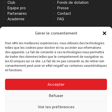
Club
Fonds de dotation
Equipe pro
Presse
Partenaires
Contact
Académie
FAQ
CONTACT
Gérer le consentement
Pour offrir les meilleures expériences, nous utilisons des technologies
telles que les cookies pour stocker et/ou accéder aux informations
Stade Robert-Diochon
des appareils. Le fait de consentir à ces technologies nous permettra
48 Avenue des Canadiens
de traiter des données telles que le comportement de navigation ou
76140 Le Petit-Quevilly
les ID uniques sur ce site. Le fait de ne pas consentir ou de retirer son
consentement peut avoir un effet négatif sur certaines caractéristiques
Tél : 02 79 02 77 20
et fonctions.
9h - 12h30 et 14h - 18h
(hors week-ends et jours fériés)
contact@qrm.fr
Accepter
Refuser
Voir les préférences