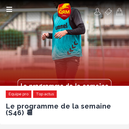
Académie
Féminines
Organisme de formation
RSE
Contact
Équipe pro
Top actus
FAQ
Le programme de la semaine
(S46) 📆