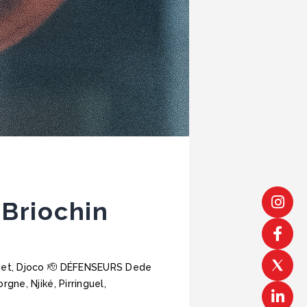
Briochin
udet, Djoco 🫡 DÉFENSEURS Dede
ne, Njiké, Pirringuel,