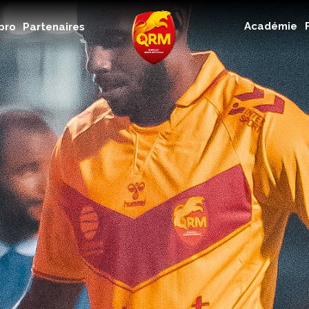
Académie
Académie
pro
Partenaires
Féminines
Organisme de formation
RSE
Contact
FAQ