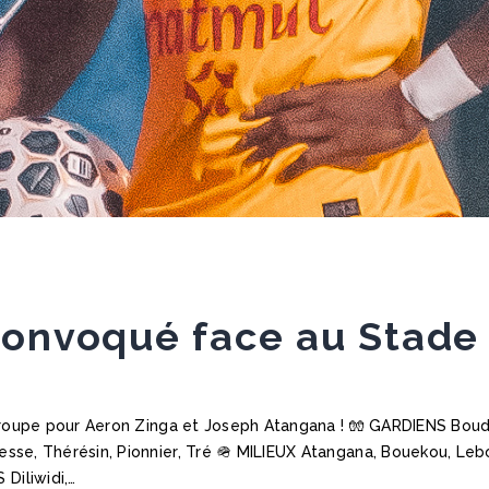
onvoqué face au Stade 
groupe pour Aeron Zinga et Joseph Atangana ! 🧤 GARDIENS Bo
e, Thérésin, Pionnier, Tré 🪖 MILIEUX Atangana, Bouekou, Leborg
iliwidi,…