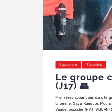
Équipe pro
Top actus
Le groupe c
(J17) 👥
Premières apparitions dans le 
Lhomme, Gaya, Kanouté, Mounsess
Vandenbossche 🎯 ATTAQUANTS D