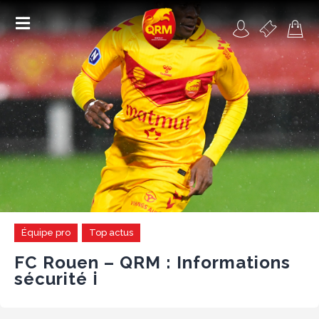
Académie
Féminines
Organisme de formation
RSE
Contact
Équipe pro
Top actus
FAQ
FC Rouen – QRM : Informations
sécurité ℹ️