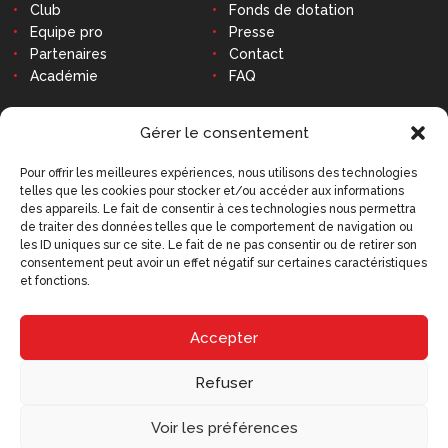
Club
Fonds de dotation
Equipe pro
Presse
Partenaires
Contact
Académie
FAQ
CONTACT
Gérer le consentement
Pour offrir les meilleures expériences, nous utilisons des technologies
telles que les cookies pour stocker et/ou accéder aux informations
Stade Robert-Diochon
des appareils. Le fait de consentir à ces technologies nous permettra
48 Avenue des Canadiens
de traiter des données telles que le comportement de navigation ou
76140 Le Petit-Quevilly
les ID uniques sur ce site. Le fait de ne pas consentir ou de retirer son
consentement peut avoir un effet négatif sur certaines caractéristiques
Tél : 02 79 02 77 20
et fonctions.
9h - 12h30 et 14h - 18h
(hors week-ends et jours fériés)
contact@qrm.fr
Accepter
Refuser
Voir les préférences