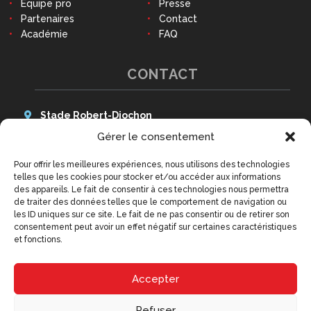
Equipe pro
Presse
Partenaires
Contact
Académie
FAQ
CONTACT
Stade Robert-Diochon
48 Avenue des Canadiens
Gérer le consentement
76140 Le Petit-Quevilly
Pour offrir les meilleures expériences, nous utilisons des technologies
Tél : 02 79 02 77 20
telles que les cookies pour stocker et/ou accéder aux informations
9h - 12h30 et 14h - 18h
des appareils. Le fait de consentir à ces technologies nous permettra
(hors week-ends et jours fériés)
de traiter des données telles que le comportement de navigation ou
contact@qrm.fr
les ID uniques sur ce site. Le fait de ne pas consentir ou de retirer son
consentement peut avoir un effet négatif sur certaines caractéristiques
et fonctions.
Accepter
Refuser