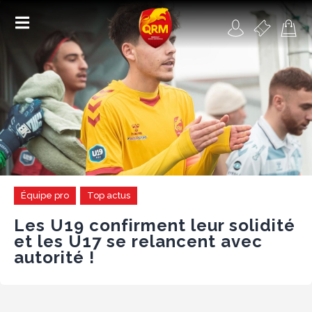
Académie
Féminines
Organisme de formation
RSE
Équipe pro
Top actus
Contact
Les U19 confirment leur solidité
et les U17 se relancent avec
FAQ
autorité !