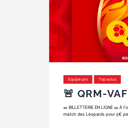
Équipe pro
Top actus
🚨 QRM-VAF
🎫 BILLETTERIE EN LIGNE 🎫 À l'o
match des Léopards pour 5€ peu