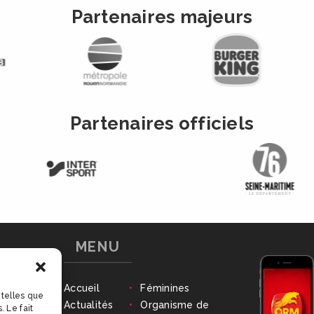
Partenaires majeurs
Partenaires officiels
MENU
chon
Accueil
Féminines
 telles que
 Le fait
nadiens
Actualités
Organisme de