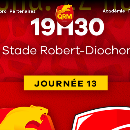
Académie
Académie
pro
Partenaires
Féminines
Organisme de formation
RSE
Contact
FAQ